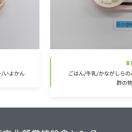
B
ー/いよかん
ごはん/牛乳/かながしらの
酢の物