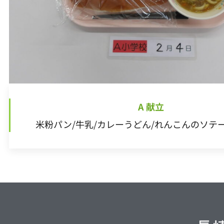
A 献立
米粉パン/牛乳/カレーうどん/れんこんのソテ