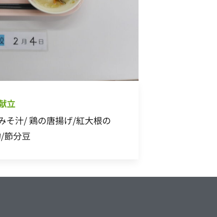
 献立
みそ汁/ 鶏の唐揚げ/紅大根の
/節分豆