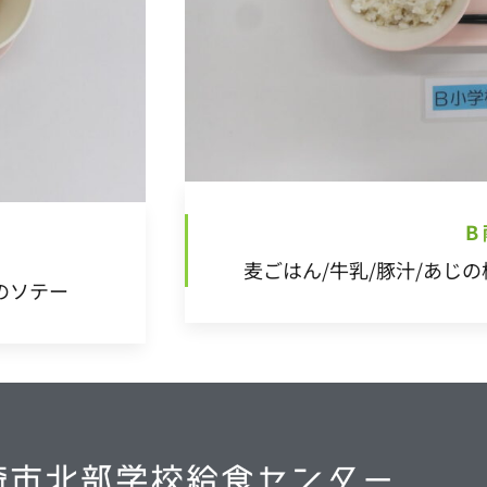
B
麦ごはん/牛乳/豚汁/あじ
のソテー