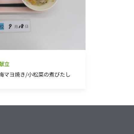
 献立
の梅マヨ焼き/小松菜の煮びたし