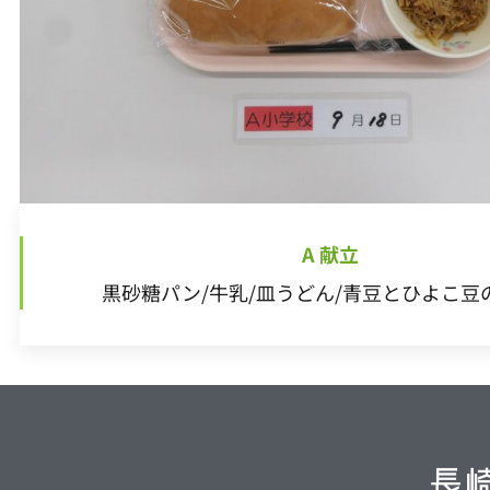
A 献立
黒砂糖パン/牛乳/皿うどん/青豆とひよこ豆