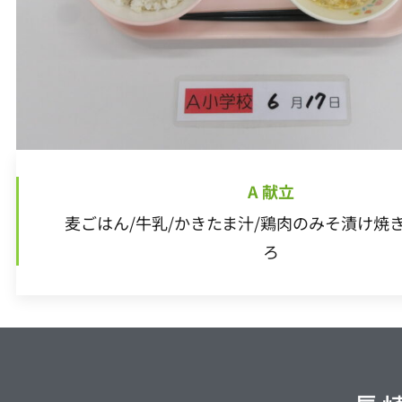
A 献立
麦ごはん/牛乳/かきたま汁/鶏肉のみそ漬け焼
ろ