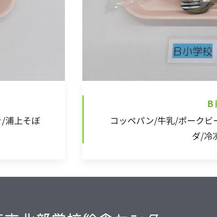
B
き/浦上そぼ
コッペパン/牛乳/ポークビ
ダ/冷