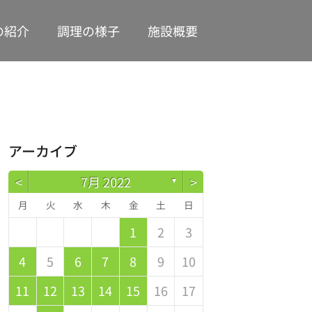
の紹介
調理の様子
施設概要
アーカイブ
<
7月 2022
>
▼
月
火
水
木
金
土
日
1
2
3
2
4
0
2
1
4
2
4
3
1
3
2
0
3
4
2
4
0
1
4
0
2
0
1
4
2
2
1
3
1
2
4
5
6
7
8
9
10
9
1
7
9
5
5
8
1
6
9
1
0
5
8
0
6
6
9
5
7
0
5
1
6
9
1
7
8
1
7
9
5
7
6
8
1
6
9
9
5
8
0
6
8
9
11
12
13
14
15
16
17