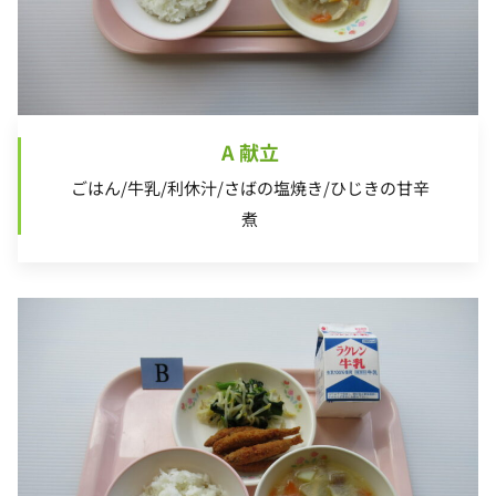
A 献立
ごはん/牛乳/利休汁/さばの塩焼き/ひじきの甘辛
煮