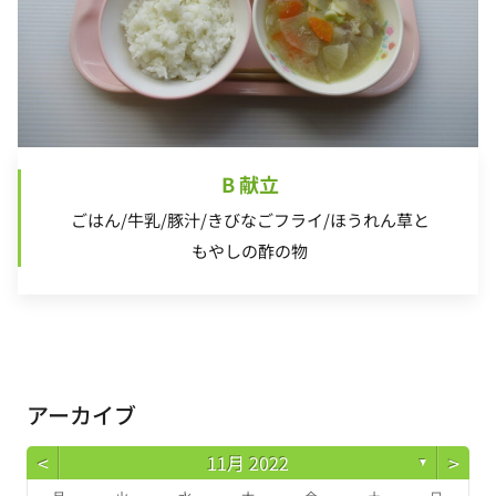
B 献立
ごはん/牛乳/豚汁/きびなごフライ/ほうれん草と
もやしの酢の物
アーカイブ
<
>
11月 2022
▼