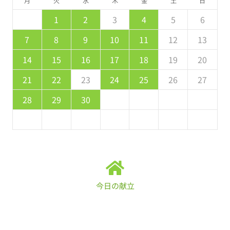
月
火
水
木
金
土
日
5
7
3
5
1
1
4
7
2
5
7
6
1
4
6
2
2
5
1
3
6
1
7
2
5
7
3
4
7
3
5
1
3
2
4
7
2
5
5
1
4
2
4
3
5
1
2
3
4
5
6
2
4
0
2
1
4
2
4
3
1
3
2
0
3
4
2
4
0
1
4
0
2
0
1
4
2
2
1
1
0
2
8
8
9
8
9
9
8
8
9
8
9
9
8
9
7
8
9
10
11
12
13
9
1
7
9
5
5
8
1
6
9
1
0
5
8
0
6
6
9
5
7
0
5
1
6
9
1
7
8
1
7
9
5
7
6
8
1
6
9
9
5
8
6
8
7
9
14
15
16
17
18
19
20
6
8
4
6
2
2
5
8
3
6
8
7
2
5
7
3
3
6
2
4
7
2
8
3
6
8
4
5
8
4
6
2
4
3
5
8
3
6
6
2
5
3
5
4
6
21
22
23
24
25
26
27
1
9
0
9
0
9
9
0
1
1
9
0
0
9
0
1
28
29
30
今日の献立