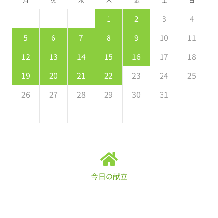
月
火
水
木
金
土
日
5
7
3
5
1
1
4
7
2
5
7
6
1
4
6
2
2
5
1
3
6
1
7
2
5
7
3
4
7
3
5
1
3
2
4
7
2
5
5
1
6
2
4
3
5
1
2
3
4
2
4
0
2
1
4
2
4
3
1
3
2
0
3
4
2
4
0
1
4
0
2
0
1
4
2
2
3
1
0
2
8
8
9
8
9
9
8
8
9
8
9
9
8
9
5
6
7
8
9
10
11
9
1
7
9
5
5
8
1
6
9
1
0
5
8
0
6
6
9
5
7
0
5
1
6
9
1
7
8
1
7
9
5
7
6
8
1
6
9
9
5
0
6
8
7
9
12
13
14
15
16
17
18
6
8
4
6
2
2
5
8
3
6
8
7
2
5
7
3
3
6
2
4
7
2
8
3
6
8
4
5
8
4
6
2
4
3
5
8
3
6
6
2
7
3
5
4
6
19
20
21
22
23
24
25
1
9
0
9
0
9
9
0
1
1
9
0
0
9
0
1
26
27
28
29
30
31
今日の献立