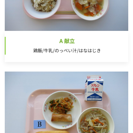
A 献立
鶏飯/牛乳/のっぺい汁/はなはじき