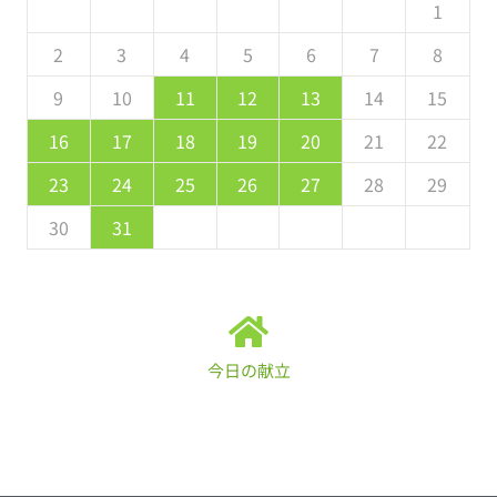
5
7
3
5
1
1
4
7
2
5
7
6
1
4
6
2
2
5
1
3
6
1
7
2
5
7
3
4
7
3
5
1
3
2
4
7
2
5
5
4
6
2
4
3
5
1
2
4
0
2
1
4
2
4
3
1
3
2
0
3
4
2
4
0
1
4
0
2
0
1
4
2
2
1
3
1
0
2
8
8
9
8
9
9
8
8
9
8
9
9
9
2
3
4
5
6
7
8
9
1
7
9
5
5
8
1
6
9
1
0
5
8
0
6
6
9
5
7
0
5
1
6
9
1
7
8
1
7
9
5
7
6
8
1
6
9
9
8
0
6
8
7
9
9
10
11
12
13
14
15
6
8
4
6
2
2
5
8
3
6
8
7
2
5
7
3
3
6
2
4
7
2
8
3
6
8
4
5
8
4
6
2
4
3
5
8
3
6
6
5
7
3
5
4
6
16
17
18
19
20
21
22
1
9
0
9
0
9
9
0
1
1
9
0
0
0
1
23
24
25
26
27
28
29
30
31
今日の献立