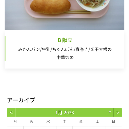
B 献立
みかんパン/牛乳/ちゃんぽん/春巻き/切干大根の
中華炒め
アーカイブ
<
>
1月 2023
▼
月
火
水
木
金
土
日