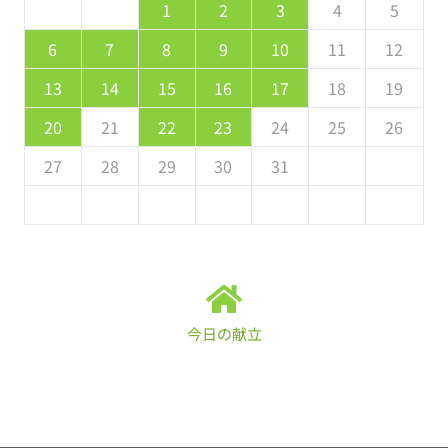
5
7
3
5
1
1
4
7
2
5
7
6
1
4
6
2
2
5
1
3
6
1
7
2
5
7
3
4
7
3
5
1
3
2
4
7
2
5
1
4
6
2
4
3
5
1
2
3
4
5
2
4
0
2
1
4
2
4
3
1
3
2
0
3
4
2
4
0
1
4
0
2
0
1
4
2
1
3
1
0
2
8
8
9
8
9
9
8
8
9
8
9
9
8
9
6
7
8
9
10
11
12
9
1
7
9
5
5
8
1
6
9
1
0
5
8
0
6
6
9
5
7
0
5
1
6
9
1
7
8
1
7
9
5
7
6
8
1
6
9
5
8
0
6
8
7
9
13
14
15
16
17
18
19
6
8
4
6
2
2
5
8
3
6
8
7
2
5
7
3
3
6
2
4
7
2
8
3
6
8
4
5
8
4
6
2
4
3
5
8
3
6
2
5
7
3
5
4
6
20
21
22
23
24
25
26
1
9
0
9
0
9
9
0
1
1
9
0
0
9
0
1
27
28
29
30
31
今日の献立