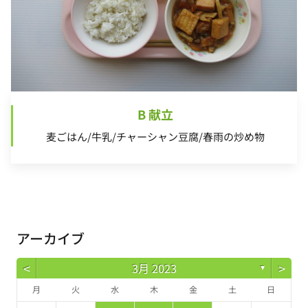
B 献立
麦ごはん/牛乳/チャーシャン豆腐/春雨の炒め物
アーカイブ
<
>
3月 2023
▼
月
火
水
木
金
土
日