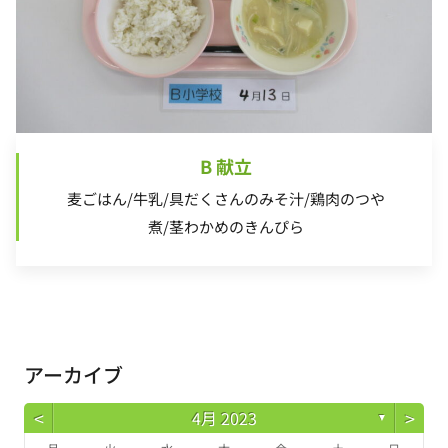
B 献立
麦ごはん/牛乳/具だくさんのみそ汁/鶏肉のつや
煮/茎わかめのきんぴら
アーカイブ
<
>
4月 2023
▼