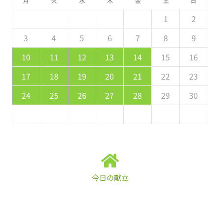
月
火
水
木
金
土
日
5
7
3
5
1
1
4
7
2
5
7
6
1
4
6
2
2
5
1
3
6
1
7
2
5
7
3
4
7
3
5
1
3
2
4
7
5
5
1
4
6
2
4
3
5
1
2
2
4
0
2
1
4
2
4
3
1
3
2
0
3
4
2
4
0
1
4
0
2
0
1
4
2
2
1
3
1
0
2
8
8
9
8
9
9
8
8
9
8
9
8
9
3
4
5
6
7
8
9
9
1
7
9
5
5
8
1
6
9
1
0
5
8
0
6
6
9
5
7
0
5
1
6
9
1
7
8
1
7
9
5
7
6
8
1
9
9
5
8
0
6
8
7
9
10
11
12
13
14
15
16
6
8
4
6
2
2
5
8
3
6
8
7
2
5
7
3
3
6
2
4
7
2
8
3
6
8
4
5
8
4
6
2
4
3
5
8
6
6
2
5
7
3
5
4
6
17
18
19
20
21
22
23
1
9
0
9
0
9
9
0
1
1
9
0
9
0
1
24
25
26
27
28
29
30
今日の献立