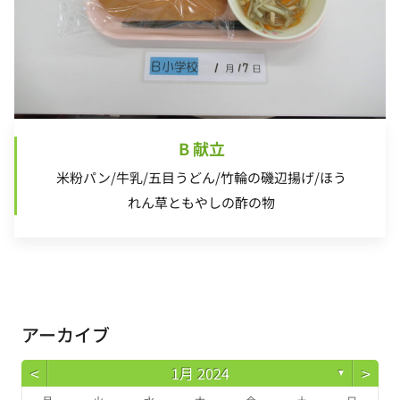
B 献立
米粉パン/牛乳/五目うどん/竹輪の磯辺揚げ/ほう
れん草ともやしの酢の物
アーカイブ
<
>
1月 2024
▼