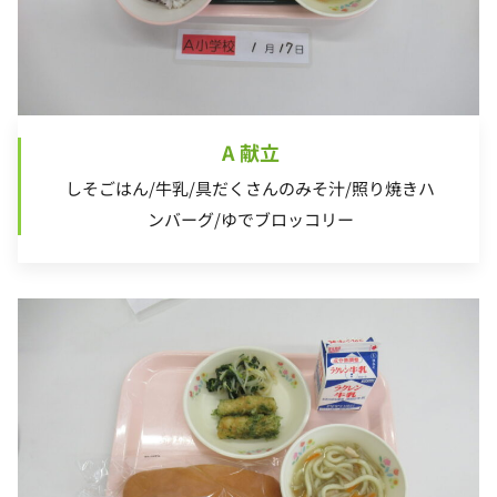
A 献立
しそごはん/牛乳/具だくさんのみそ汁/照り焼きハ
ンバーグ/ゆでブロッコリー