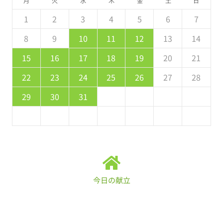
月
火
水
木
金
土
日
5
7
3
5
1
1
4
7
2
5
7
6
1
4
6
2
2
5
1
3
6
1
7
2
5
7
3
4
3
5
1
3
2
4
7
2
5
5
1
4
6
2
4
3
5
1
2
3
4
5
6
7
2
4
0
2
1
4
2
4
3
1
3
2
0
3
4
2
4
0
1
0
2
0
1
4
2
2
1
3
1
0
2
8
8
9
8
9
9
8
8
9
8
9
9
8
9
8
9
10
11
12
13
14
9
1
7
9
5
5
8
1
6
9
1
0
5
8
0
6
6
9
5
7
0
5
1
6
9
1
7
8
7
9
5
7
6
8
1
6
9
9
5
8
0
6
8
7
9
15
16
17
18
19
20
21
6
8
4
6
2
2
5
8
3
6
8
7
2
5
7
3
3
6
2
4
7
2
8
3
6
8
4
5
4
6
2
4
3
5
8
3
6
6
2
5
7
3
5
4
6
22
23
24
25
26
27
28
1
9
0
9
0
9
9
0
1
1
9
0
0
9
0
1
29
30
31
今日の献立