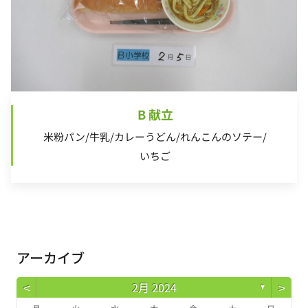
B 献立
米粉パン/牛乳/カレーうどん/れんこんのソテー/
いちご
アーカイブ
<
>
2月 2024
▼