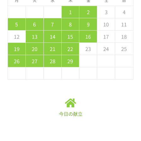
月
火
水
木
金
土
日
5
7
3
5
1
1
4
7
2
5
7
6
1
4
6
2
2
5
1
3
6
1
7
2
5
7
3
7
3
5
1
3
2
4
7
2
5
5
1
4
6
2
4
3
5
1
2
3
4
2
4
0
2
1
4
2
4
3
1
3
2
0
3
4
2
4
0
4
0
2
0
1
4
2
2
1
3
1
0
2
8
8
9
8
9
9
8
8
9
8
9
9
8
9
5
6
7
8
9
10
11
9
1
7
9
5
5
8
1
6
9
1
0
5
8
0
6
6
9
5
7
0
5
1
6
9
1
7
1
7
9
5
7
6
8
1
6
9
9
5
8
0
6
8
7
9
12
13
14
15
16
17
18
6
8
4
6
2
2
5
8
3
6
8
7
2
5
7
3
3
6
2
4
7
2
8
3
6
8
4
8
4
6
2
4
3
5
8
3
6
6
2
5
7
3
5
4
6
19
20
21
22
23
24
25
1
9
0
9
0
9
9
0
1
1
9
0
0
9
0
1
26
27
28
29
今日の献立