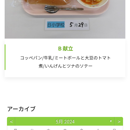
B 献立
コッペパン/牛乳/ミートボールと大豆のトマト
煮/いんげんとツナのソテー
アーカイブ
<
>
5月 2024
▼