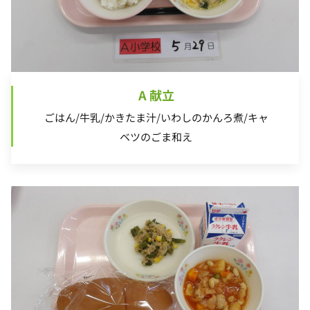
A 献立
ごはん/牛乳/かきたま汁/いわしのかんろ煮/キャ
ベツのごま和え