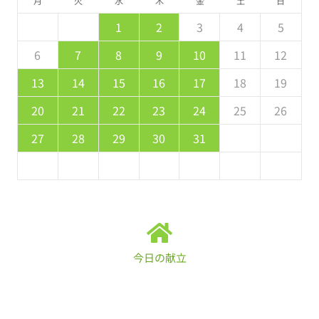
月
火
水
木
金
土
日
5
7
3
5
1
1
4
7
2
5
7
6
1
4
6
2
2
5
1
3
6
1
7
2
7
3
4
7
3
5
1
3
2
4
7
2
5
5
1
4
6
2
4
3
5
1
2
3
4
5
2
4
0
2
1
4
2
4
3
1
3
2
0
3
4
4
0
1
4
0
2
0
1
4
2
2
1
3
1
0
2
8
8
9
8
9
9
8
8
9
8
9
9
8
9
6
7
8
9
10
11
12
9
1
7
9
5
5
8
1
6
9
1
0
5
8
0
6
6
9
5
7
0
5
1
6
1
7
8
1
7
9
5
7
6
8
1
6
9
9
5
8
0
6
8
7
9
13
14
15
16
17
18
19
6
8
4
6
2
2
5
8
3
6
8
7
2
5
7
3
3
6
2
4
7
2
8
3
8
4
5
8
4
6
2
4
3
5
8
3
6
6
2
5
7
3
5
4
6
20
21
22
23
24
25
26
1
9
0
9
0
9
9
0
1
1
9
0
0
9
0
1
27
28
29
30
31
今日の献立