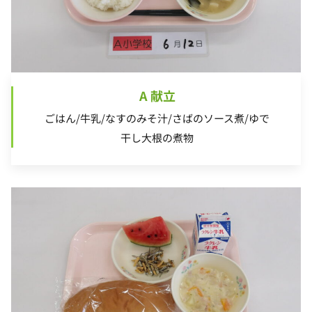
A 献立
ごはん/牛乳/なすのみそ汁/さばのソース煮/ゆで
干し大根の煮物