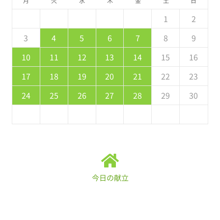
月
火
水
木
金
土
日
5
7
3
5
1
1
4
7
2
5
7
6
1
4
6
2
2
5
1
3
6
1
7
5
7
3
4
7
3
5
1
3
2
4
7
2
5
5
1
4
6
2
4
3
5
1
2
2
4
0
2
1
4
2
4
3
1
3
2
0
3
4
2
4
0
1
4
0
2
0
1
4
2
2
1
3
1
0
2
8
8
9
8
9
9
8
8
8
9
9
8
9
3
4
5
6
7
8
9
9
1
7
9
5
5
8
1
6
9
1
0
5
8
0
6
6
9
5
7
0
5
1
9
1
7
8
1
7
9
5
7
6
8
1
6
9
9
5
8
0
6
8
7
9
10
11
12
13
14
15
16
6
8
4
6
2
2
5
8
3
6
8
7
2
5
7
3
3
6
2
4
7
2
8
6
8
4
5
8
4
6
2
4
3
5
8
3
6
6
2
5
7
3
5
4
6
17
18
19
20
21
22
23
1
9
0
9
0
9
9
1
1
9
0
0
9
0
1
24
25
26
27
28
29
30
今日の献立