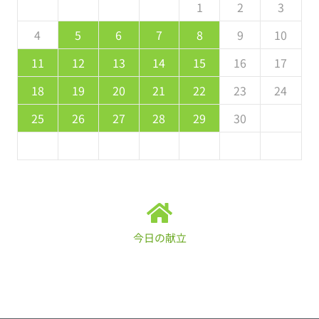
5
7
3
5
1
1
4
7
2
5
7
6
1
4
6
2
2
5
1
6
1
7
2
5
7
3
4
7
3
5
1
3
2
4
7
2
5
5
1
4
6
2
4
3
5
1
2
3
2
4
0
2
1
4
2
4
3
1
3
2
3
4
2
4
0
1
4
0
2
0
1
4
2
2
1
3
1
0
2
8
8
9
8
9
9
8
8
9
8
9
9
8
9
4
5
6
7
8
9
10
9
1
7
9
5
5
8
1
6
9
1
0
5
8
0
6
6
9
5
0
5
1
6
9
1
7
8
1
7
9
5
7
6
8
1
6
9
9
5
8
0
6
8
7
9
11
12
13
14
15
16
17
6
8
4
6
2
2
5
8
3
6
8
7
2
5
7
3
3
6
2
7
2
8
3
6
8
4
5
8
4
6
2
4
3
5
8
3
6
6
2
5
7
3
5
4
6
18
19
20
21
22
23
24
1
9
0
9
0
9
9
0
1
1
9
0
0
9
0
1
25
26
27
28
29
30
今日の献立