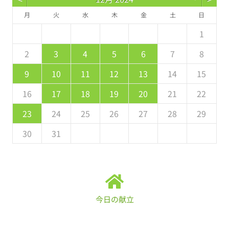
月
火
水
木
金
土
日
5
7
3
5
1
1
4
7
2
5
7
6
1
4
6
2
2
5
3
6
1
7
2
5
7
3
4
7
3
5
1
3
2
4
7
2
5
5
1
4
6
2
4
3
5
1
2
4
0
2
1
4
2
4
3
1
3
2
0
3
4
2
4
0
1
4
0
2
0
1
4
2
2
1
3
1
0
2
8
8
9
8
9
9
8
9
8
9
9
8
9
2
3
4
5
6
7
8
9
1
7
9
5
5
8
1
6
9
1
0
5
8
0
6
6
9
7
0
5
1
6
9
1
7
8
1
7
9
5
7
6
8
1
6
9
9
5
8
0
6
8
7
9
9
10
11
12
13
14
15
6
8
4
6
2
2
5
8
3
6
8
7
2
5
7
3
3
6
4
7
2
8
3
6
8
4
5
8
4
6
2
4
3
5
8
3
6
6
2
5
7
3
5
4
6
16
17
18
19
20
21
22
1
9
0
9
0
9
0
1
1
9
0
0
9
0
1
23
24
25
26
27
28
29
30
31
今日の献立