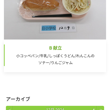
B 献立
小コッペパン/牛乳/しっぽくうどん/れんこんの
ソテー/りんごジャム
アーカイブ
<
>
12月 2024
▼