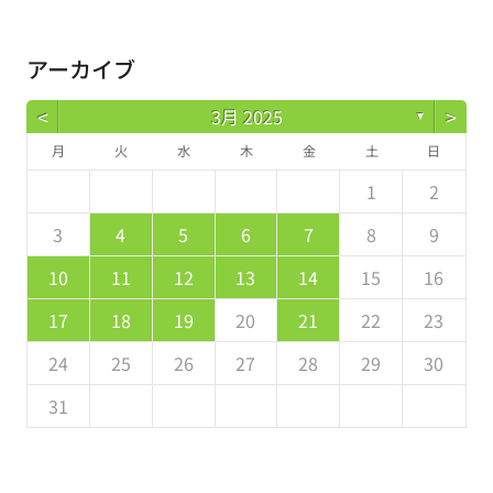
アーカイブ
<
>
3月 2025
▼
月
火
水
木
金
土
日
5
7
3
5
1
1
4
7
2
5
7
6
1
4
6
2
5
1
3
6
1
7
2
5
7
3
4
7
3
5
1
3
2
4
7
2
5
5
1
4
6
2
4
3
5
1
2
2
4
0
2
1
4
2
4
3
1
3
2
0
3
4
2
4
0
1
4
0
2
0
1
4
2
2
1
3
1
0
2
8
8
9
8
9
8
8
9
8
9
9
8
9
3
4
5
6
7
8
9
9
1
7
9
5
5
8
1
6
9
1
0
5
8
0
6
9
5
7
0
5
1
6
9
1
7
8
1
7
9
5
7
6
8
1
6
9
9
5
8
0
6
8
7
9
10
11
12
13
14
15
16
6
8
4
6
2
2
5
8
3
6
8
7
2
5
7
3
6
2
4
7
2
8
3
6
8
4
5
8
4
6
2
4
3
5
8
3
6
6
2
5
7
3
5
4
6
17
18
19
20
21
22
23
1
9
0
9
9
9
0
1
1
9
0
0
9
0
1
24
25
26
27
28
29
30
31