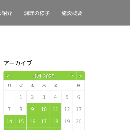
の紹介
調理の様子
施設概要
アーカイブ
<
4月 2025
>
▼
月
火
水
木
金
土
日
1
2
3
4
5
6
2
4
0
2
1
4
2
4
3
1
2
0
3
4
2
4
0
1
4
0
2
0
1
4
2
2
1
3
1
0
2
7
8
9
10
11
12
13
9
1
7
9
5
5
8
1
6
9
1
0
5
8
6
6
9
5
7
0
5
1
6
9
1
7
8
1
7
9
5
7
6
8
1
6
9
9
5
8
0
6
8
7
9
14
15
16
17
18
19
20