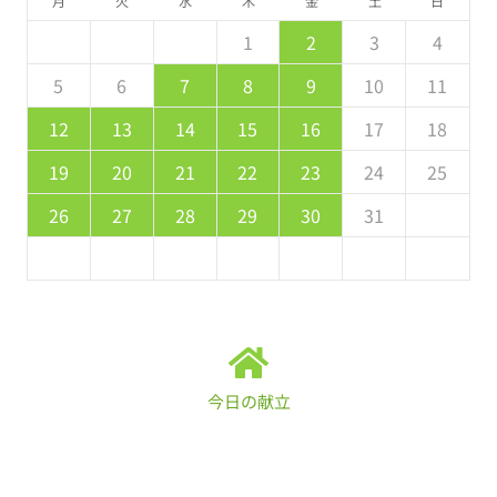
月
火
水
木
金
土
日
5
7
3
5
1
1
4
7
2
5
7
6
1
6
2
2
5
1
3
6
1
7
2
5
7
3
4
7
3
5
1
3
2
4
7
2
5
5
1
4
6
2
4
3
5
1
2
3
4
2
4
0
2
1
4
2
4
3
3
2
0
3
4
2
4
0
1
4
0
2
0
1
4
2
2
1
3
1
0
2
8
8
9
8
9
9
8
8
9
8
9
9
8
9
5
6
7
8
9
10
11
9
1
7
9
5
5
8
1
6
9
1
0
5
0
6
6
9
5
7
0
5
1
6
9
1
7
8
1
7
9
5
7
6
8
1
6
9
9
5
8
0
6
8
7
9
12
13
14
15
16
17
18
6
8
4
6
2
2
5
8
3
6
8
7
2
7
3
3
6
2
4
7
2
8
3
6
8
4
5
8
4
6
2
4
3
5
8
3
6
6
2
5
7
3
5
4
6
19
20
21
22
23
24
25
1
9
0
9
0
9
9
0
1
1
9
0
0
9
0
1
26
27
28
29
30
31
今日の献立