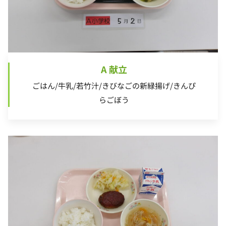
A 献立
ごはん/牛乳/若竹汁/きびなごの新緑揚げ/きんぴ
らごぼう