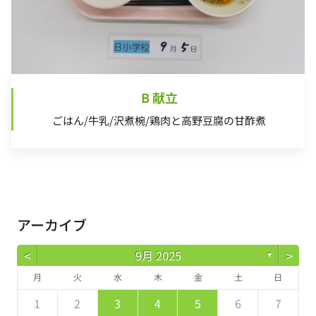
B 献立
ごはん/牛乳/沢煮椀/鶏肉と高野豆腐の甘酢煮
アーカイブ
<
>
9月 2025
▼
月
火
水
木
金
土
日
5
7
3
5
1
1
4
7
2
5
6
1
4
6
2
2
5
1
3
6
1
7
2
5
7
3
4
7
3
5
1
3
2
4
7
2
5
5
1
4
6
2
4
3
5
1
2
3
4
5
6
7