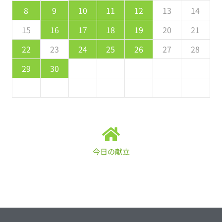
2
4
0
2
1
4
2
3
1
3
2
0
3
4
2
4
0
1
4
0
2
0
1
4
2
2
1
3
1
0
2
8
8
9
8
9
9
8
8
9
8
9
9
8
9
8
9
10
11
12
13
14
9
1
7
9
5
5
8
1
6
9
0
5
8
0
6
6
9
5
7
0
5
1
6
9
1
7
8
1
7
9
5
7
6
8
1
6
9
9
5
8
0
6
8
7
9
15
16
17
18
19
20
21
6
8
4
6
2
2
5
8
3
6
7
2
5
7
3
3
6
2
4
7
2
8
3
6
8
4
5
8
4
6
2
4
3
5
8
3
6
6
2
5
7
3
5
4
6
22
23
24
25
26
27
28
1
9
0
9
0
9
9
0
1
1
9
0
0
9
0
1
29
30
今日の献立