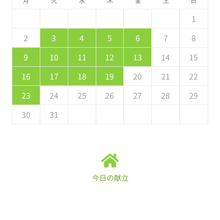
月
火
水
木
金
土
日
5
7
3
5
1
4
7
2
5
7
6
1
4
6
2
2
5
1
3
6
1
7
2
5
7
3
4
7
3
5
1
3
2
4
7
2
5
5
1
4
6
2
4
3
5
1
2
4
0
2
1
4
2
4
3
1
3
2
0
3
4
2
4
0
1
4
0
2
0
1
4
2
2
1
3
1
0
2
8
9
8
9
9
8
8
9
8
9
9
8
9
2
3
4
5
6
7
8
9
1
7
9
5
8
1
6
9
1
0
5
8
0
6
6
9
5
7
0
5
1
6
9
1
7
8
1
7
9
5
7
6
8
1
6
9
9
5
8
0
6
8
7
9
9
10
11
12
13
14
15
6
8
4
6
2
5
8
3
6
8
7
2
5
7
3
3
6
2
4
7
2
8
3
6
8
4
5
8
4
6
2
4
3
5
8
3
6
6
2
5
7
3
5
4
6
16
17
18
19
20
21
22
1
0
9
0
9
9
0
1
1
9
0
0
9
0
1
23
24
25
26
27
28
29
30
31
今日の献立