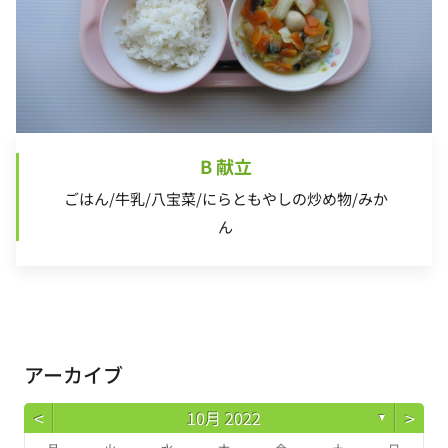
B 献立
ごはん/牛乳/八宝菜/にらともやしの炒め物/みか
ん
アーカイブ
<
>
10月 2022
▼