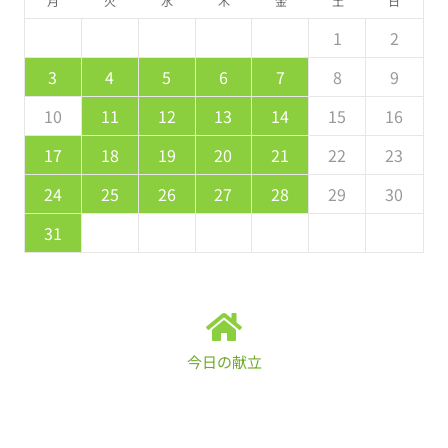
月
火
水
木
金
土
日
5
7
3
5
1
1
4
7
2
5
7
6
1
4
6
2
2
5
1
3
6
1
7
2
5
7
3
4
7
3
5
1
3
2
4
7
2
5
5
1
4
6
4
3
5
1
2
2
4
0
2
1
4
2
4
3
1
3
2
0
3
4
2
4
0
1
4
0
2
0
1
4
2
2
1
3
1
0
2
8
8
9
8
9
9
8
8
9
8
9
9
8
3
4
5
6
7
8
9
9
1
7
9
5
5
8
1
6
9
1
0
5
8
0
6
6
9
5
7
0
5
1
6
9
1
7
8
1
7
9
5
7
6
8
1
6
9
9
5
8
0
8
7
9
10
11
12
13
14
15
16
6
8
4
6
2
2
5
8
3
6
8
7
2
5
7
3
3
6
2
4
7
2
8
3
6
8
4
5
8
4
6
2
4
3
5
8
3
6
6
2
5
7
5
4
6
17
18
19
20
21
22
23
1
9
0
9
0
9
9
0
1
1
9
0
0
9
1
24
25
26
27
28
29
30
31
今日の献立