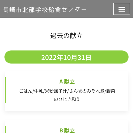
過去の献立
2022年10月31日
A 献立
ごはん/牛乳/米粉団子汁/さんまのみぞれ煮/野菜
のひじき和え
B 献立