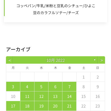
コッペパン/牛乳/米粉と豆乳のシチュー/ひよこ
豆のカラフルソテー/チーズ
アーカイブ
<
>
10月 2022
▼
月
火
水
木
金
土
日
5
7
3
5
1
1
4
7
2
5
7
6
1
4
6
2
2
5
1
3
6
1
7
2
5
7
3
4
7
3
5
1
3
2
4
7
2
5
5
1
4
6
4
3
5
1
2
2
4
0
2
1
4
2
4
3
1
3
2
0
3
4
2
4
0
1
4
0
2
0
1
4
2
2
1
3
1
0
2
8
8
9
8
9
9
8
8
9
8
9
9
8
3
4
5
6
7
8
9
9
1
7
9
5
5
8
1
6
9
1
0
5
8
0
6
6
9
5
7
0
5
1
6
9
1
7
8
1
7
9
5
7
6
8
1
6
9
9
5
8
0
8
7
9
10
11
12
13
14
15
16
6
8
4
6
2
2
5
8
3
6
8
7
2
5
7
3
3
6
2
4
7
2
8
3
6
8
4
5
8
4
6
2
4
3
5
8
3
6
6
2
5
7
5
4
6
17
18
19
20
21
22
23