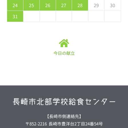
1
9
0
9
0
9
9
0
1
1
9
0
0
9
1
24
25
26
27
28
29
30
31
今日の献立
【長崎市側連絡先】
〒852-2216 長崎市豊洋台2丁目24番54号