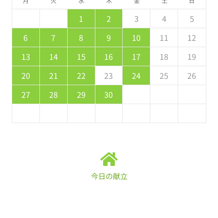
月
火
水
木
金
土
日
5
7
3
5
1
1
4
7
2
5
7
6
1
4
6
2
2
5
1
3
6
1
7
2
5
7
3
4
7
3
1
3
2
4
7
2
5
5
1
4
6
2
4
3
5
1
2
3
4
5
2
4
0
2
1
4
2
4
3
1
3
2
0
3
4
2
4
0
1
4
0
0
1
4
2
2
1
3
1
0
2
8
8
9
8
9
9
8
8
9
8
9
9
8
9
6
7
8
9
10
11
12
9
1
7
9
5
5
8
1
6
9
1
0
5
8
0
6
6
9
5
7
0
5
1
6
9
1
7
8
1
7
5
7
6
8
1
6
9
9
5
8
0
6
8
7
9
13
14
15
16
17
18
19
6
8
4
6
2
2
5
8
3
6
8
7
2
5
7
3
3
6
2
4
7
2
8
3
6
8
4
5
8
4
2
4
3
5
8
3
6
6
2
5
7
3
5
4
6
20
21
22
23
24
25
26
1
9
0
9
0
9
9
0
1
1
9
0
0
9
0
1
27
28
29
30
今日の献立