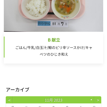
B 献立
ごはん/牛乳/白玉汁/鯨のピリ辛ソースかけ/キャ
ベツのひじき和え
アーカイブ
<
>
11月 2023
▼