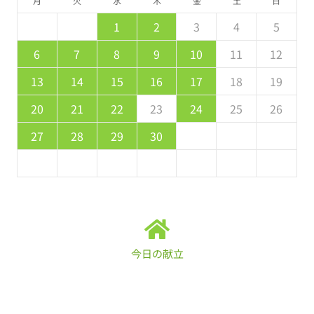
月
火
水
木
金
土
日
5
7
3
5
1
1
4
7
2
5
7
6
1
4
6
2
2
5
1
3
6
1
7
2
5
7
3
4
7
3
1
3
2
4
7
2
5
5
1
4
6
2
4
3
5
1
2
3
4
5
2
4
0
2
1
4
2
4
3
1
3
2
0
3
4
2
4
0
1
4
0
0
1
4
2
2
1
3
1
0
2
8
8
9
8
9
9
8
8
9
8
9
9
8
9
6
7
8
9
10
11
12
9
1
7
9
5
5
8
1
6
9
1
0
5
8
0
6
6
9
5
7
0
5
1
6
9
1
7
8
1
7
5
7
6
8
1
6
9
9
5
8
0
6
8
7
9
13
14
15
16
17
18
19
6
8
4
6
2
2
5
8
3
6
8
7
2
5
7
3
3
6
2
4
7
2
8
3
6
8
4
5
8
4
2
4
3
5
8
3
6
6
2
5
7
3
5
4
6
20
21
22
23
24
25
26
1
9
0
9
0
9
9
0
1
1
9
0
0
9
0
1
27
28
29
30
今日の献立