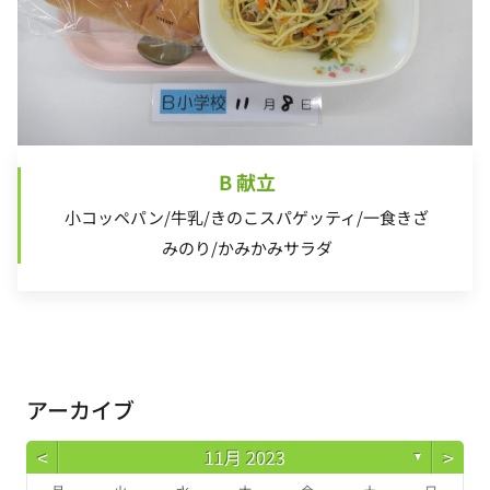
B 献立
小コッペパン/牛乳/きのこスパゲッティ/一食きざ
みのり/かみかみサラダ
アーカイブ
<
>
11月 2023
▼