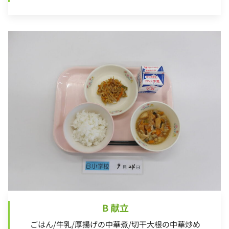
B 献立
ごはん/牛乳/厚揚げの中華煮/切干大根の中華炒め