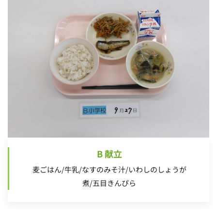
B 献立
麦ごはん/牛乳/なすのみそ汁/いわしのしょうが
煮/五目きんぴら