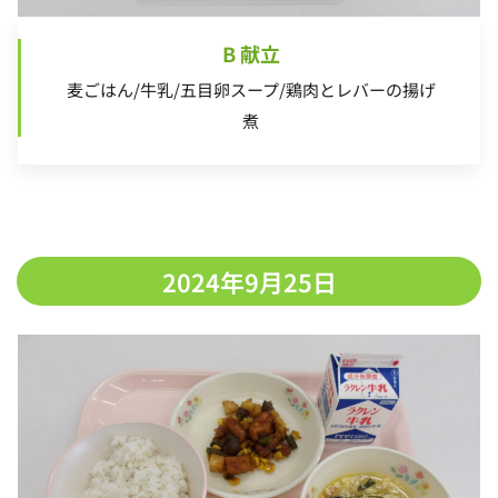
B 献立
麦ごはん/牛乳/五目卵スープ/鶏肉とレバーの揚げ
煮
2024年9月25日