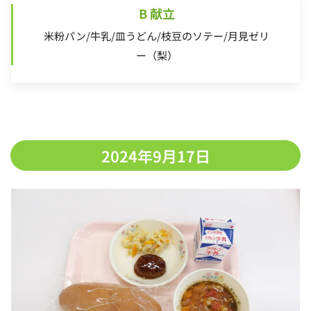
B 献立
米粉パン/牛乳/皿うどん/枝豆のソテー/月見ゼリ
ー（梨）
2024年9月17日