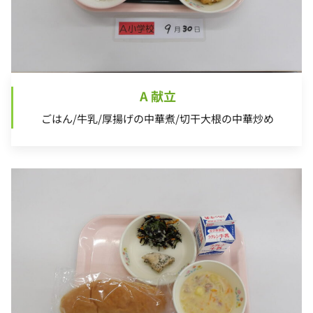
A 献立
ごはん/牛乳/厚揚げの中華煮/切干大根の中華炒め