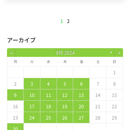
1
2
アーカイブ
<
>
9月 2024
▼
月
火
水
木
金
土
日
5
7
3
5
1
1
4
7
2
5
7
6
1
4
6
2
2
5
1
3
6
7
2
5
7
3
4
7
3
5
1
3
2
4
7
2
5
5
1
4
6
2
4
3
5
1
2
4
0
2
1
4
2
4
3
1
3
2
0
3
4
2
4
0
1
4
0
2
0
1
4
2
2
1
3
1
0
2
8
8
9
8
9
9
8
9
8
9
9
8
9
2
3
4
5
6
7
8
9
1
7
9
5
5
8
1
6
9
1
0
5
8
0
6
6
9
5
7
0
1
6
9
1
7
8
1
7
9
5
7
6
8
1
6
9
9
5
8
0
6
8
7
9
9
10
11
12
13
14
15
6
8
4
6
2
2
5
8
3
6
8
7
2
5
7
3
3
6
2
4
7
8
3
6
8
4
5
8
4
6
2
4
3
5
8
3
6
6
2
5
7
3
5
4
6
16
17
18
19
20
21
22
1
9
0
9
0
9
0
1
1
9
0
0
9
0
1
23
24
25
26
27
28
29
30