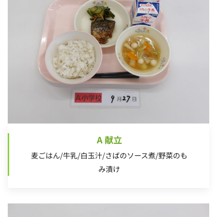
A 献立
麦ごはん/牛乳/白玉汁/さばのソース煮/野菜のも
み漬け