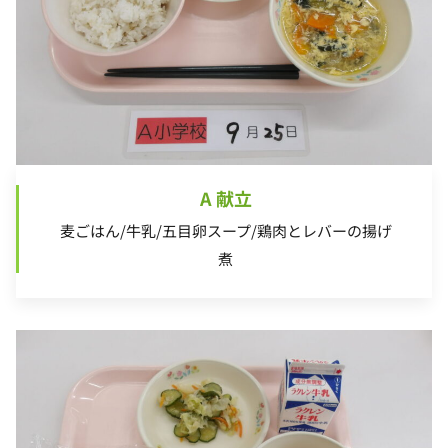
A 献立
麦ごはん/牛乳/五目卵スープ/鶏肉とレバーの揚げ
煮