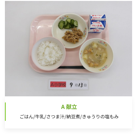
A 献立
ごはん/牛乳/さつま汁/納豆煮/きゅうりの塩もみ