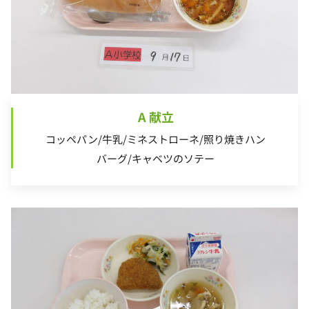
A 献立
コッペパン/牛乳/ミネストローネ/照り焼きハン
バーグ/キャベツのソテー