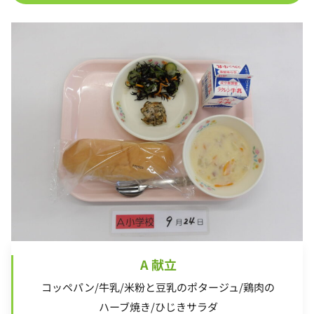
A 献立
コッペパン/牛乳/米粉と豆乳のポタージュ/鶏肉の
ハーブ焼き/ひじきサラダ