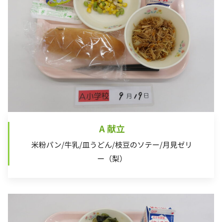
A 献立
米粉パン/牛乳/皿うどん/枝豆のソテー/月見ゼリ
ー（梨）