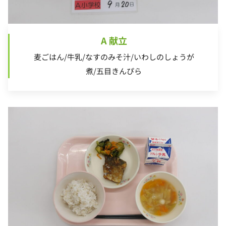
A 献立
麦ごはん/牛乳/なすのみそ汁/いわしのしょうが
煮/五目きんぴら