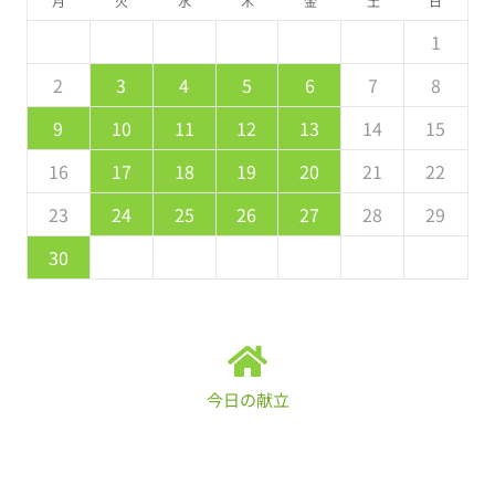
月
火
水
木
金
土
日
5
7
3
5
1
1
4
7
2
5
7
6
1
4
6
2
2
5
1
3
6
7
2
5
7
3
4
7
3
5
1
3
2
4
7
2
5
5
1
4
6
2
4
3
5
1
2
4
0
2
1
4
2
4
3
1
3
2
0
3
4
2
4
0
1
4
0
2
0
1
4
2
2
1
3
1
0
2
8
8
9
8
9
9
8
9
8
9
9
8
9
2
3
4
5
6
7
8
9
1
7
9
5
5
8
1
6
9
1
0
5
8
0
6
6
9
5
7
0
1
6
9
1
7
8
1
7
9
5
7
6
8
1
6
9
9
5
8
0
6
8
7
9
9
10
11
12
13
14
15
6
8
4
6
2
2
5
8
3
6
8
7
2
5
7
3
3
6
2
4
7
8
3
6
8
4
5
8
4
6
2
4
3
5
8
3
6
6
2
5
7
3
5
4
6
16
17
18
19
20
21
22
1
9
0
9
0
9
0
1
1
9
0
0
9
0
1
23
24
25
26
27
28
29
30
今日の献立