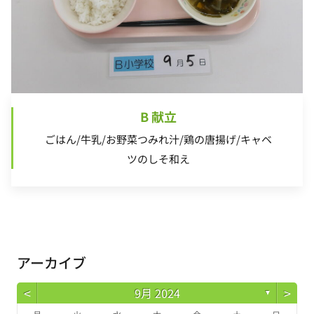
B 献立
ごはん/牛乳/お野菜つみれ汁/鶏の唐揚げ/キャベ
ツのしそ和え
アーカイブ
<
>
9月 2024
▼