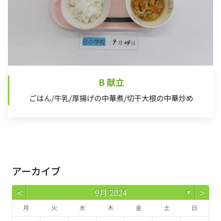
B 献立
ごはん/牛乳/厚揚げの中華煮/切干大根の中華炒め
アーカイブ
<
>
9月 2024
▼
月
火
水
木
金
土
日