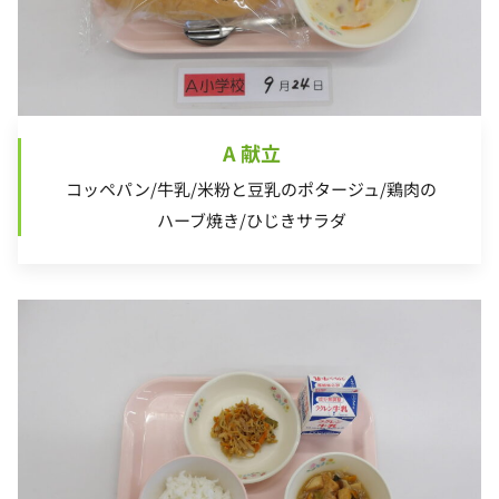
A 献立
コッペパン/牛乳/米粉と豆乳のポタージュ/鶏肉の
ハーブ焼き/ひじきサラダ