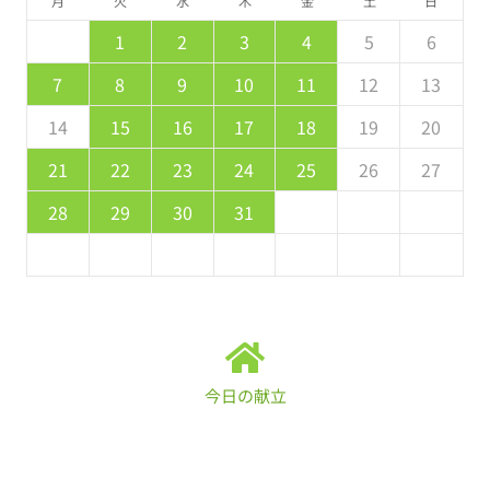
月
火
水
木
金
土
日
5
7
3
5
1
1
4
7
2
5
7
6
1
4
6
2
2
5
1
3
1
7
2
5
7
3
4
7
3
5
1
3
2
4
7
2
5
5
1
4
6
2
4
3
5
1
2
3
4
5
6
2
4
0
2
1
4
2
4
3
1
3
2
0
4
2
4
0
1
4
0
2
0
1
4
2
2
1
3
1
0
2
8
8
9
8
9
9
8
8
9
8
9
9
8
9
7
8
9
10
11
12
13
9
1
7
9
5
5
8
1
6
9
1
0
5
8
0
6
6
9
5
7
5
1
6
9
1
7
8
1
7
9
5
7
6
8
1
6
9
9
5
8
0
6
8
7
9
14
15
16
17
18
19
20
6
8
4
6
2
2
5
8
3
6
8
7
2
5
7
3
3
6
2
4
2
8
3
6
8
4
5
8
4
6
2
4
3
5
8
3
6
6
2
5
7
3
5
4
6
21
22
23
24
25
26
27
1
9
0
9
0
9
9
0
1
1
9
0
0
9
0
1
28
29
30
31
今日の献立