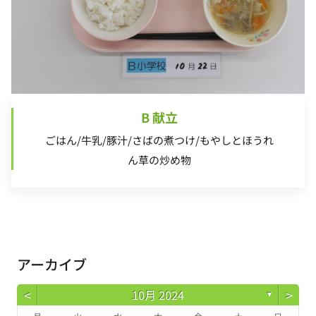
B 献立
ごはん/牛乳/豚汁/さばの煮つけ/もやしとほうれ
ん草の炒め物
アーカイブ
<
>
10月 2024
▼