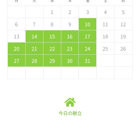
月
火
水
木
金
土
日
5
7
3
5
1
1
4
7
2
5
7
6
1
4
6
2
2
1
3
6
1
7
2
5
7
3
4
7
3
5
1
3
2
4
7
2
5
5
1
4
6
2
4
3
5
1
2
3
4
5
2
4
0
2
1
4
2
4
3
1
3
0
3
4
2
4
0
1
4
0
2
0
1
4
2
2
1
3
1
0
2
8
8
9
8
9
9
8
8
9
8
9
9
8
9
6
7
8
9
10
11
12
9
1
7
9
5
5
8
1
6
9
1
0
5
8
0
6
6
5
7
0
5
1
6
9
1
7
8
1
7
9
5
7
6
8
1
6
9
9
5
8
0
6
8
7
9
13
14
15
16
17
18
19
6
8
4
6
2
2
5
8
3
6
8
7
2
5
7
3
3
2
4
7
2
8
3
6
8
4
5
8
4
6
2
4
3
5
8
3
6
6
2
5
7
3
5
4
6
20
21
22
23
24
25
26
1
9
0
9
0
9
9
0
1
1
9
0
0
9
0
1
27
28
29
30
31
今日の献立