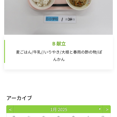
B 献立
麦ごはん/牛乳//いりやき/大根と春雨の酢の物/ぽ
んかん
アーカイブ
<
>
1月 2025
▼