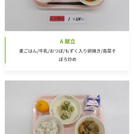
A 献立
麦ごはん/牛乳/おつぼ/もずく入り卵焼き/高菜そ
ぼろ炒め