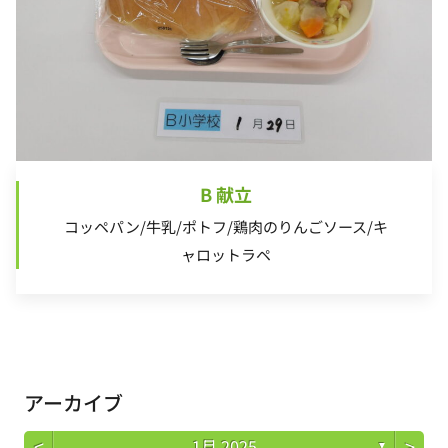
B 献立
コッペパン/牛乳/ポトフ/鶏肉のりんごソース/キ
ャロットラペ
アーカイブ
<
>
1月 2025
▼