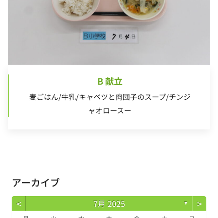
B 献立
麦ごはん/牛乳/キャベツと肉団子のスープ/チンジ
ャオロースー
アーカイブ
<
>
7月 2025
▼