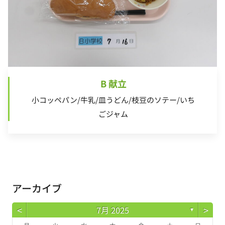
B 献立
小コッペパン/牛乳/皿うどん/枝豆のソテー/いち
ごジャム
アーカイブ
<
>
7月 2025
▼