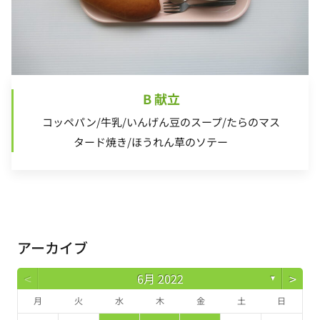
B 献立
コッペパン/牛乳/いんげん豆のスープ/たらのマス
タード焼き/ほうれん草のソテー
アーカイブ
<
>
6月 2022
▼
月
火
水
木
金
土
日