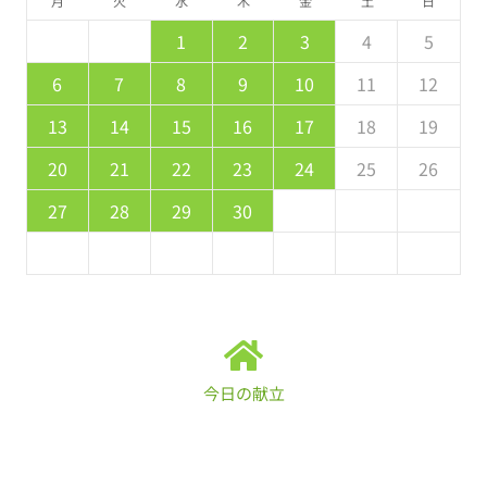
月
火
水
木
金
土
日
5
7
3
5
1
1
4
7
2
5
7
6
1
4
6
2
2
5
1
3
6
1
7
2
5
7
3
4
7
3
5
1
3
2
4
7
2
5
5
1
4
6
2
4
3
1
2
3
4
5
2
4
0
2
1
4
2
4
3
1
3
2
0
3
4
2
4
0
1
4
0
2
0
1
4
2
2
1
3
1
0
8
8
9
8
9
9
8
8
9
8
9
9
8
9
6
7
8
9
10
11
12
9
1
7
9
5
5
8
1
6
9
1
0
5
8
0
6
6
9
5
7
0
5
1
6
9
1
7
8
1
7
9
5
7
6
8
1
6
9
9
5
8
0
6
8
7
13
14
15
16
17
18
19
6
8
4
6
2
2
5
8
3
6
8
7
2
5
7
3
3
6
2
4
7
2
8
3
6
8
4
5
8
4
6
2
4
3
5
8
3
6
6
2
5
7
3
5
4
20
21
22
23
24
25
26
1
9
0
9
0
9
9
0
1
1
9
0
0
9
0
1
27
28
29
30
今日の献立