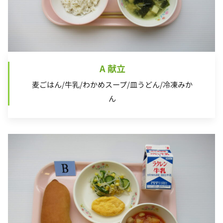
A 献立
麦ごはん/牛乳/わかめスープ/皿うどん/冷凍みか
ん