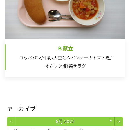
B 献立
コッペパン/牛乳/大豆とウインナーのトマト煮/
オムレツ/野菜サラダ
アーカイブ
<
>
6月 2022
▼