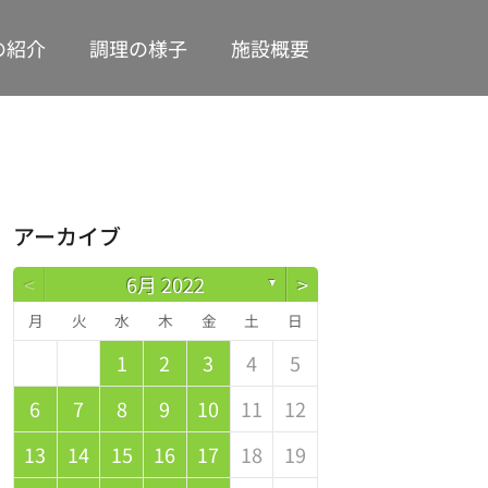
の紹介
調理の様子
施設概要
アーカイブ
<
6月 2022
>
▼
月
火
水
木
金
土
日
1
2
3
4
5
2
4
0
2
1
4
2
4
3
1
3
2
0
3
4
2
4
0
1
4
0
2
0
1
4
2
2
1
3
1
0
6
7
8
9
10
11
12
9
1
7
9
5
5
8
1
6
9
1
0
5
8
0
6
6
9
5
7
0
5
1
6
9
1
7
8
1
7
9
5
7
6
8
1
6
9
9
5
8
0
6
8
7
13
14
15
16
17
18
19