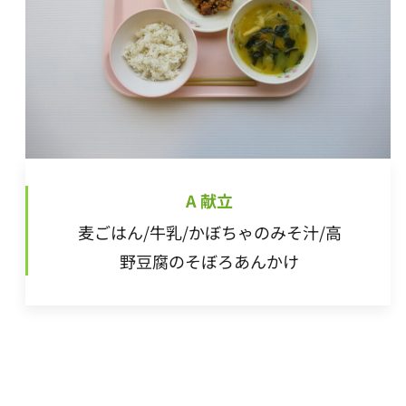
A 献立
麦ごはん/牛乳/かぼちゃのみそ汁/高
野豆腐のそぼろあんかけ