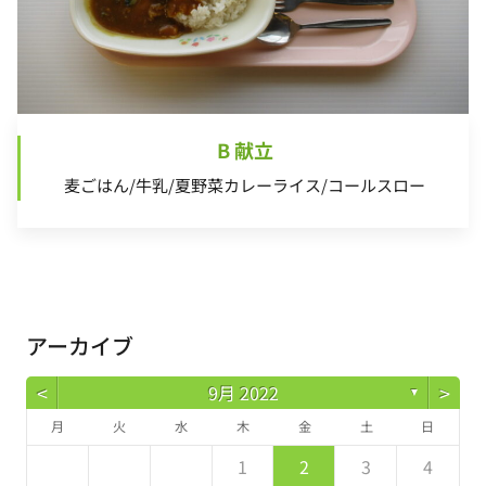
B 献立
麦ごはん/牛乳/夏野菜カレーライス/コールスロー
アーカイブ
<
>
9月 2022
▼
月
火
水
木
金
土
日
5
7
3
5
1
1
4
7
2
5
7
6
1
4
6
2
2
5
1
3
6
1
7
2
5
7
3
4
7
3
5
1
3
2
4
7
2
5
5
1
4
6
2
3
5
1
2
3
4