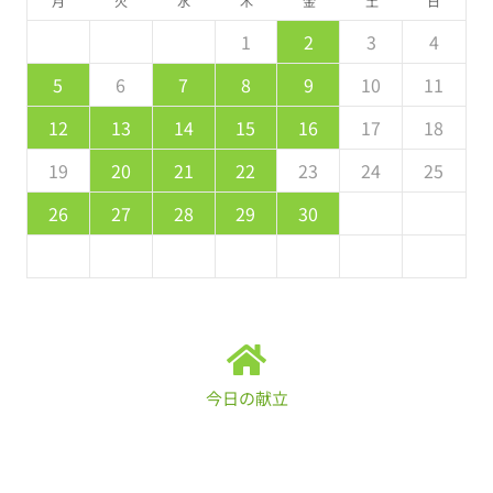
月
火
水
木
金
土
日
5
7
3
5
1
1
4
7
2
5
7
6
1
4
6
2
2
5
1
3
6
1
7
2
5
7
3
4
7
3
5
1
3
2
4
7
2
5
5
1
4
6
2
3
5
1
2
3
4
2
4
0
2
1
4
2
4
3
1
3
2
0
3
4
2
4
0
1
4
0
2
0
1
4
2
2
1
3
0
2
8
8
9
8
9
9
8
8
9
8
9
9
8
9
5
6
7
8
9
10
11
9
1
7
9
5
5
8
1
6
9
1
0
5
8
0
6
6
9
5
7
0
5
1
6
9
1
7
8
1
7
9
5
7
6
8
1
6
9
9
5
8
0
6
7
9
12
13
14
15
16
17
18
6
8
4
6
2
2
5
8
3
6
8
7
2
5
7
3
3
6
2
4
7
2
8
3
6
8
4
5
8
4
6
2
4
3
5
8
3
6
6
2
5
7
3
4
6
19
20
21
22
23
24
25
1
9
0
9
0
9
9
0
1
1
9
0
0
9
0
1
26
27
28
29
30
今日の献立