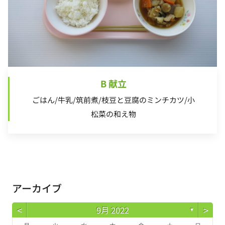
B 献立
ごはん/牛乳/筑前煮/枝豆と豆腐のミンチカツ/小
松菜の和え物
アーカイブ
<
>
9月 2022
▼