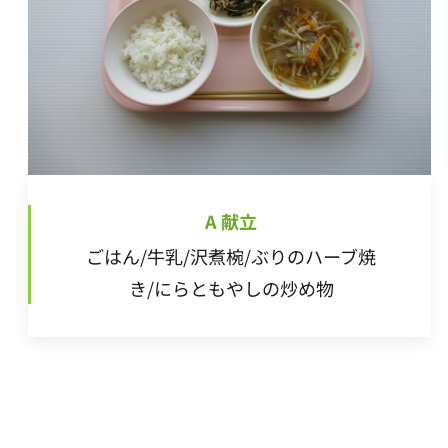
A 献立
ごはん/牛乳/沢煮椀/ぶりのハーブ焼
き/にらともやしの炒め物