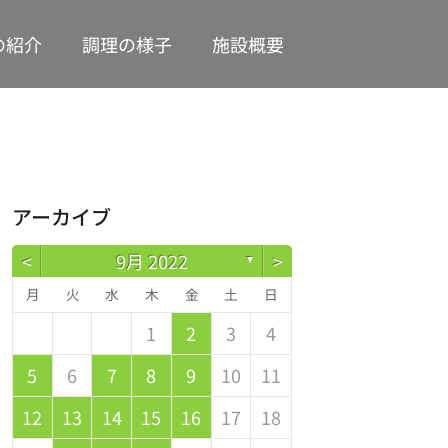
の紹介
調理の様子
施設概要
アーカイブ
<
9月 2022
>
▼
月
火
水
木
金
土
日
1
2
3
4
2
4
0
2
1
4
2
4
3
1
3
2
0
3
4
2
4
0
1
4
0
2
0
1
4
2
2
1
3
0
2
5
6
7
8
9
10
11
9
1
7
9
5
5
8
1
6
9
1
0
5
8
0
6
6
9
5
7
0
5
1
6
9
1
7
8
1
7
9
5
7
6
8
1
6
9
9
5
8
0
6
7
9
12
13
14
15
16
17
18